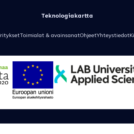
Teknologiakartta
ritykset
Toimialat & avainsanat
Ohjeet
Yhteystiedot
K