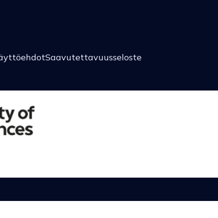
äyttöehdot
Saavutettavuusseloste