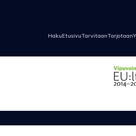
Haku
Etusivu
Tarvitaan
Tarjotaan
Y