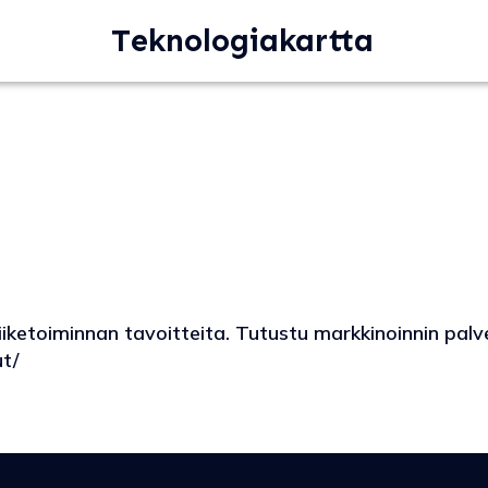
Teknologiakartta
liiketoiminnan tavoitteita. Tutustu markkinoinnin pal
ut/