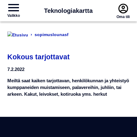
Teknologiakartta
Valikko
Oma tili
›
sopimuslounasf
Kokous tarjottavat
7.2.2022
Meiltä saat kaiken tarjottavan, henkilökunnan ja yhteistyö
kumppaneiden muistamiseen, palavereihin, juhliin, tai
arkeen. Kakut, leivokset, kotiruoka yms. herkut