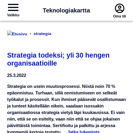
Teknologiakartta
Valikko
Oma tili
›
strategia
Strategia todeksi; yli 30 hengen
organisaatioille
25.3.2022
Strategia on usein muutosprosessi. Niistä noin 70 %
epäonnistuu. Turhaan, sillä onnistumiseen on selkeät
työkalut ja prosessit. Kun ihmiset pääsevät osallistumaan
ja tunteet käsitellään oikein, saadaan isossakin
organisaatiossa strategia vietyä läpi kuukausissa. Ei vain
niin, että se on esitelty, vaan niin että se ohjaa jokaisen
päivittäistä toimintaa. Sertifioitu ja palkittu ja arjessa
kymmeniä kertoja testattu …
Jatka lukemista