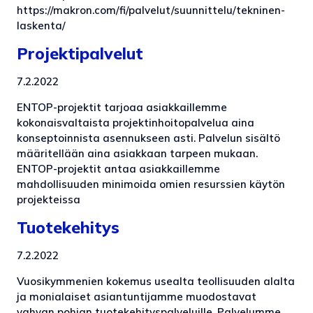
https://makron.com/fi/palvelut/suunnittelu/tekninen-
laskenta/
Projektipalvelut
7.2.2022
ENTOP-projektit tarjoaa asiakkaillemme
kokonaisvaltaista projektinhoitopalvelua aina
konseptoinnista asennukseen asti. Palvelun sisältö
määritellään aina asiakkaan tarpeen mukaan.
ENTOP-projektit antaa asiakkaillemme
mahdollisuuden minimoida omien resurssien käytön
projekteissa
Tuotekehitys
7.2.2022
Vuosikymmenien kokemus usealta teollisuuden alalta
ja monialaiset asiantuntijamme muodostavat
vahvan pohjan tuotekehityspalveluille. Palvelumme