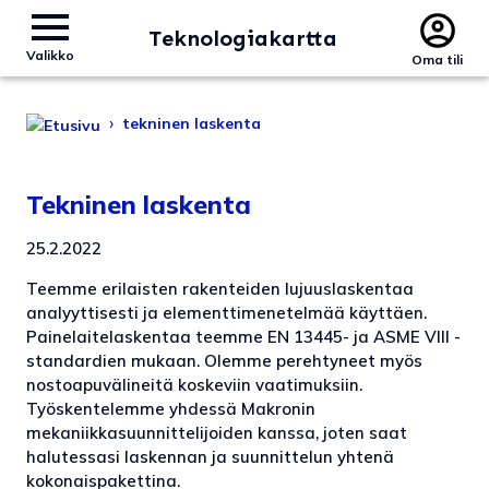
Teknologiakartta
Valikko
Oma tili
›
tekninen laskenta
Tekninen laskenta
25.2.2022
Teemme erilaisten rakenteiden lujuuslaskentaa
analyyttisesti ja elementti­menetelmää käyttäen.
Painelaite­laskentaa teemme EN 13445- ja ASME VIII -
standardien mukaan. Olemme perehtyneet myös
nostoapuvälineitä koskeviin vaatimuksiin.
Työskentelemme yhdessä Makronin
mekaniikkasuunnittelijoiden kanssa, joten saat
halutessasi laskennan ja suunnittelun yhtenä
kokonaispakettina.