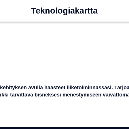
Teknologiakartta
uskehityksen avulla haasteet liiketoiminnassasi. Ta
Kaikki tarvittava bisneksesi menestymiseen vaivattom