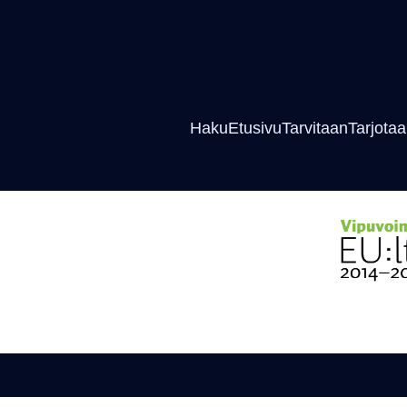
Haku
Etusivu
Tarvitaan
Tarjota