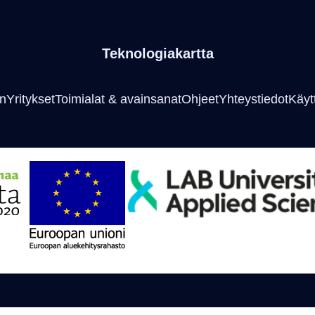
Teknologiakartta
an
Yritykset
Toimialat & avainsanat
Ohjeet
Yhteystiedot
Käyt