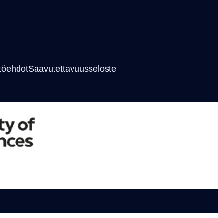
töehdot
Saavutettavuusseloste