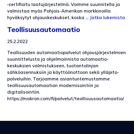
‑sertifioitu laatujärjestelmä. Voimme suunnitella ja
valmistaa myös Pohjois-Amerikan markkinoilla
hyväksytyt ohjaus­keskukset, koska …
Jatka lukemista
Teollisuusautomaatio
25.2.2022
Teollisuuden automaatio­palvelut ohjausjärjestelmien
suunnittelusta ja ohjelmoinnista automaatio­
keskuksien valmistukseen, tuotantolinjan
sähköasennuksiin ja käyttöönottoon sekä ylläpito­
palveluihin. Tarjoamme asiantuntemustamme
teollisuus­automaation modernisointiin ja
digitalisointiin.
https://makron.com/fi/palvelut/teollisuusautomaatio/