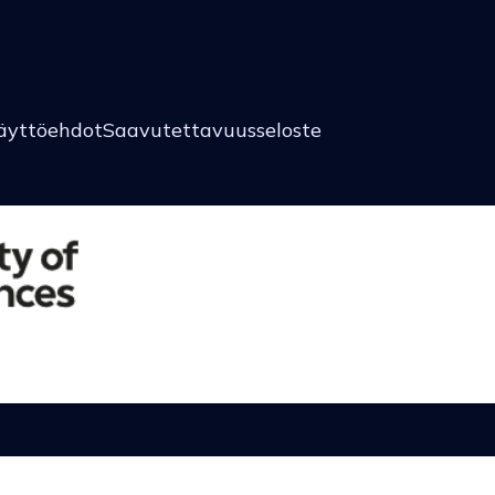
äyttöehdot
Saavutettavuusseloste