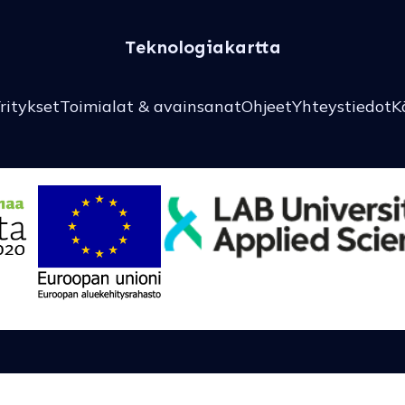
Teknologiakartta
ritykset
Toimialat & avainsanat
Ohjeet
Yhteystiedot
K