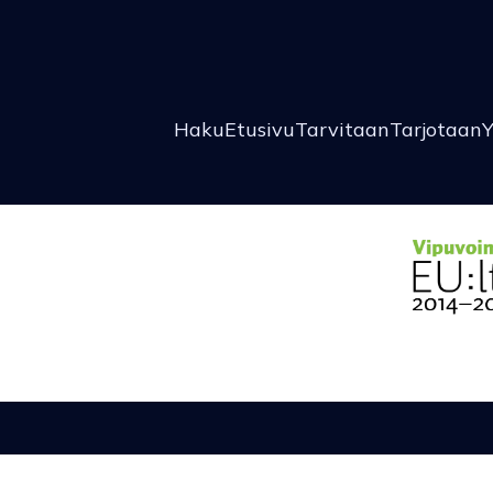
Haku
Etusivu
Tarvitaan
Tarjotaan
Y