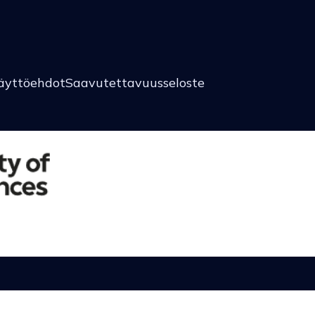
äyttöehdot
Saavutettavuusseloste