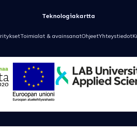
Teknologiakartta
ritykset
Toimialat & avainsanat
Ohjeet
Yhteystiedot
K