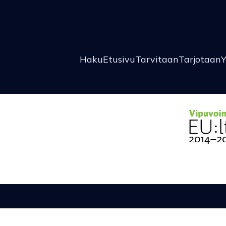
Haku
Etusivu
Tarvitaan
Tarjotaan
Y