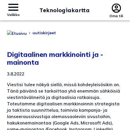
Teknologiakartta
Valikko
Oma tili
›
uutiskirjeet
Digitaalinen markkinointi ja -
mainonta
3.8.2022
Viestisi tulee näkyä siellä, missä kohdeyleisösikin on.
Tänä päivänä se tarkoittaa yhä enemmän sähköisiä
viestintävälineitä ja digitaalisia ratkaisuja.
Toteutamme digitaalisen markkinoinnin strategista
ja taktista suunnittelua, toimivia kampanja- ja
lanseeraussivustoja olemassaoleviin sivustoihin,
hakukonemainontaa (Google Ads, Microsoft Ads),
some-mainontaa (Facebook, Instagram, LinkedIn)