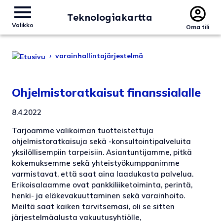
Teknologiakartta
Valikko
Oma tili
›
varainhallintajärjestelmä
Ohjelmistoratkaisut finanssialalle
8.4.2022
Tarjoamme valikoiman tuotteistettuja
ohjelmistoratkaisuja sekä -konsultointipalveluita
yksilöllisempiin tarpeisiin. Asiantuntijamme, pitkä
kokemuksemme sekä yhteistyökumppanimme
varmistavat, että saat aina laadukasta palvelua.
Erikoisalaamme ovat pankkiliiketoiminta, perintä,
henki- ja eläkevakuuttaminen sekä varainhoito.
Meiltä saat kaiken tarvitsemasi, oli se sitten
järjestelmäalusta vakuutusyhtiölle,