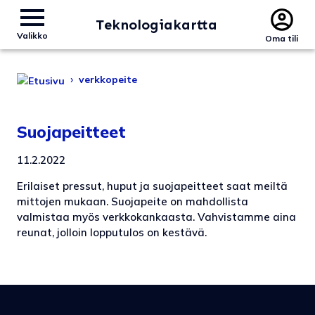
Teknologiakartta
Valikko
Oma tili
›
verkkopeite
Suojapeitteet
11.2.2022
Erilaiset pressut, huput ja suojapeitteet saat meiltä
mittojen mukaan. Suojapeite on mahdollista
valmistaa myös verkkokankaasta. Vahvistamme aina
reunat, jolloin lopputulos on kestävä.