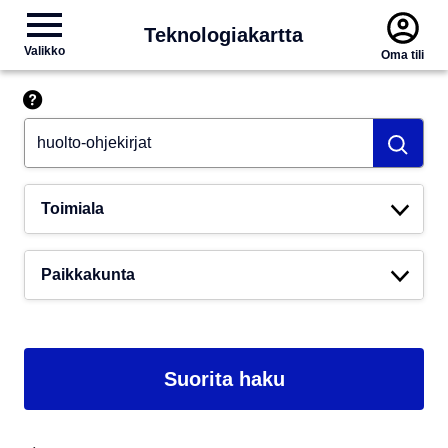
Teknologiakartta
Valikko
Oma tili
Hae esim. tekoäly
Toimiala
Paikkakunta
Suorita haku