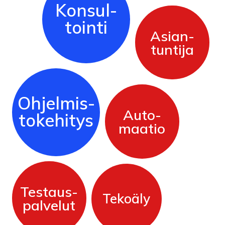
Kon­sul­
Toin­ti
Asian­
Tun­ti­ja
Oh­jel­mis­
Au­to­
To­ke­hi­tys
Maa­tio
Tes­taus­
Te­koä­ly
Pal­ve­lut