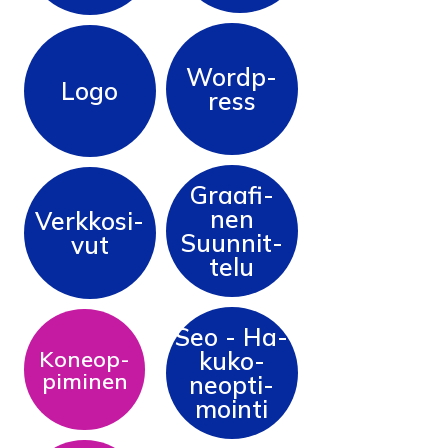
Wordp­
Lo­go
Ress
Graa­fi­
Nen
Verk­ko­si­
Suun­nit­
Vut
Te­lu
Seo - Ha­
Ko­neop­
Ku­ko­
Pi­mi­nen
Neop­ti­
Moin­ti