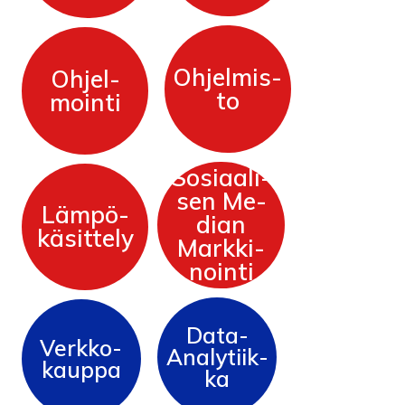
Oh­jel­mis­
Oh­jel­
To
Moin­ti
So­siaa­li­
Sen Me­
Läm­pö­
Dian
Kä­sit­te­ly
Mark­ki­
Noin­ti
Da­ta-
Verk­ko­
Ana­ly­tiik­
Kaup­pa
Ka