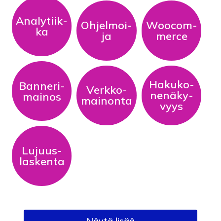
Ana­ly­tiik­
Oh­jel­moi­
Woo­com­
Ka
Ja
Mer­ce
Ha­ku­ko­
Ban­ne­ri­
Verk­ko­
Ne­nä­ky­
Mai­nos
Mai­non­ta
Vyys
Lu­juus­
Las­ken­ta
Näytä lisää