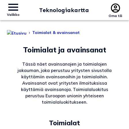
Teknologiakartta
Valikko
Oma tili
›
Toimialat & avainsanat
Toimialat ja avainsanat
Tässä näet avainsanojen ja toimialojen
jakauman, joka perustuu
yritysten
sivustolla
käyttämiin
avainsanoihin
ja toimialoihin.
Avainsanat ovat
yritysten
ilmoituksissa
käyttämiä avainsanoja. Toimialaluokitus
perustuu
Euroopan unionin yhteiseen
toimialaluokitukseen.
Toimialat