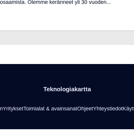
nosaamista. Olemme keränneet yli 30 vuoden...
Teknologiakartta
an
Yritykset
Toimialat & avainsanat
Ohjeet
Yhteystiedot
Käyt