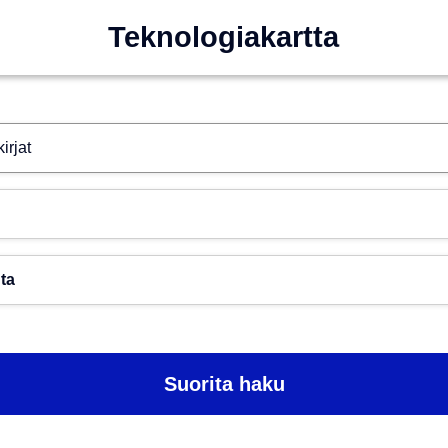
Teknologiakartta
Hae esim. tekoäly
Toimiala
Paikkakunta
Suorita haku