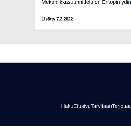
Mekaniikkasuunnittelu on Entopin ydi
Lisätty 7.2.2022
Haku
Etusivu
Tarvitaan
Tarjota