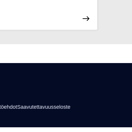
töehdot
Saavutettavuusseloste