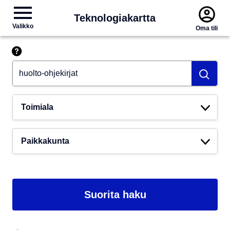
Teknologiakartta
Valikko
Oma tili
Hae esim. tekoäly
Toimiala
Paikkakunta
Suorita haku