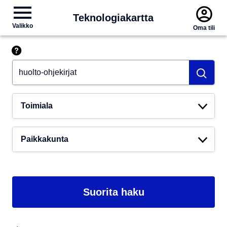
Teknologiakartta
Valikko
Oma tili
Hae esim. tekoäly
Toimiala
Paikkakunta
Suorita haku