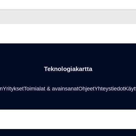
Teknologiakartta
an
Yritykset
Toimialat & avainsanat
Ohjeet
Yhteystiedot
Käyt