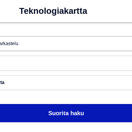
Teknologiakartta
Hae esim. tekoäly
Toimiala
Paikkakunta
Suorita haku