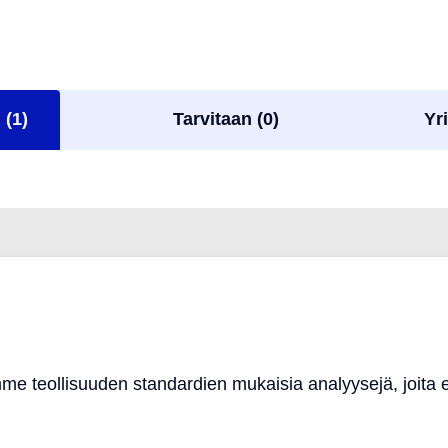
 (1)
Tarvitaan (0)
Yri
i
e teollisuuden standardien mukaisia analyysejä, joita e