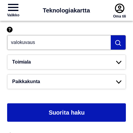
Teknologiakartta
Valikko
Oma tili
Hae esim. tekoäly
Toimiala
Paikkakunta
Suorita haku