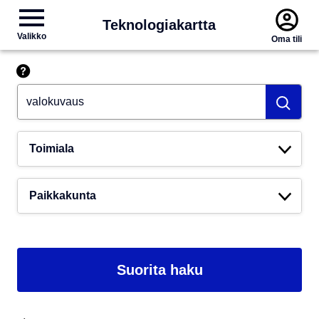
Teknologiakartta
Valikko
Oma tili
Hae esim. tekoäly
Toimiala
Paikkakunta
Suorita haku