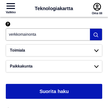
Teknologiakartta
Valikko
Oma tili
Hae esim. tekoäly
Toimiala
Paikkakunta
Suorita haku