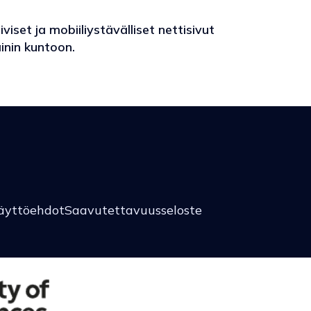
iset ja mobiiliystävälliset nettisivut
inin kuntoon.
äyttöehdot
Saavutettavuusseloste