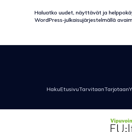
Haluatko uudet, näyttävät ja helppokäyt
WordPress-julkaisujärjestelmällä avaim
Haku
Etusivu
Tarvitaan
Tarjotaan
Y