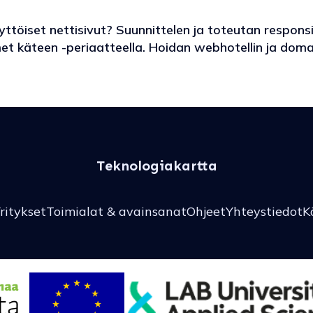
töiset nettisivut? Suunnittelen ja toteutan responsiiv
et käteen -periaatteella. Hoidan webhotellin ja doma
Teknologiakartta
ritykset
Toimialat & avainsanat
Ohjeet
Yhteystiedot
K