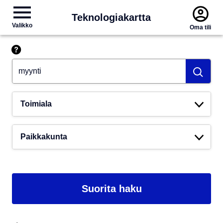
Teknologiakartta
Valikko
Oma tili
Hae esim. tekoäly
Toimiala
Paikkakunta
Suorita haku