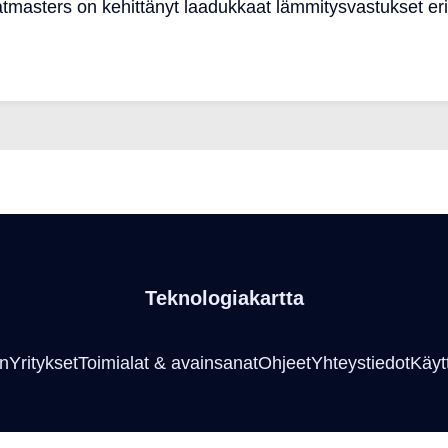
asters on kehittänyt laadukkaat lämmitysvastukset erila
Teknologiakartta
an
Yritykset
Toimialat & avainsanat
Ohjeet
Yhteystiedot
Käyt