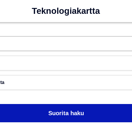
Teknologiakartta
Hae esim. tekoäly
Toimiala
Paikkakunta
Suorita haku