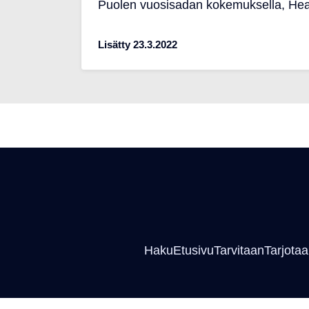
Puolen vuosisadan kokemuksella, Heatm
Lisätty 23.3.2022
Haku
Etusivu
Tarvitaan
Tarjota