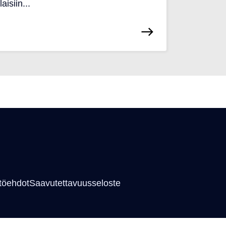
isiin...
töehdot
Saavutettavuusseloste