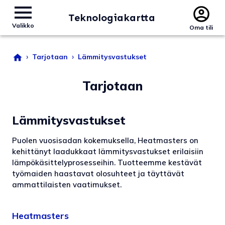
Teknologiakartta
Valikko
Oma tili
›
›
Tarjotaan
Lämmitysvastukset
Tarjotaan
Lämmitysvastukset
Puolen vuosisadan kokemuksella, Heatmasters on
kehittänyt laadukkaat lämmitysvastukset erilaisiin
lämpökäsittelyprosesseihin. Tuotteemme kestävät
työmaiden haastavat olosuhteet ja täyttävät
ammattilaisten vaatimukset.
Heatmasters