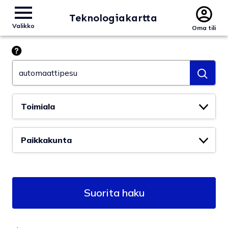
Teknologiakartta
Valikko
Oma tili
Hae esim. tekoäly
Toimiala
Paikkakunta
Suorita haku