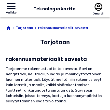
Teknologiakartta
Valikko
Oma tili
›
›
Tarjotaan
rakennusmateriaalit savesta
Tarjotaan
rakennusmateriaalit savesta
Tarjoamme rakennustuotteita savesta. Savi on
hengittävä, neutraali, puhdas ja monikäyttöyttöinen
luonnon materiaali. Löydät meiltä niin rakennuslevyt
kuin laastit ja maalit, kaikki sisärakentamisen
tuotteet rankarungosta pintaan asti. Savi sopii
kohteisiin, joissa terveys, laatu ja luonnonympäristön
säilytyttäminen ovat tavoitteina.