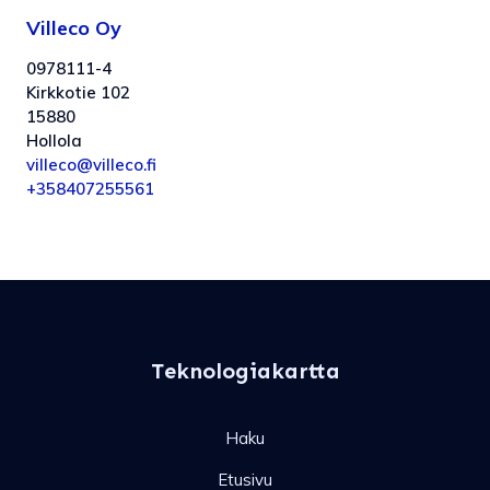
Villeco Oy
0978111-4
Kirkkotie 102
15880
Hollola
villeco@villeco.fi
+358407255561
Teknologiakartta
Haku
Etusivu