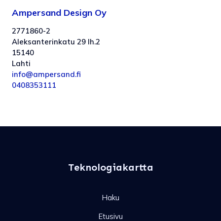
Ampersand Design Oy
2771860-2
Aleksanterinkatu 29 lh.2
15140
Lahti
info@ampersand.fi
0408353111
Teknologiakartta
Haku
Etusivu