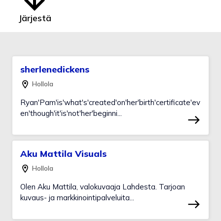
Järjestä
sherlenedickens
Hollola
Ryan'Pam'is'what's'created'on'her'birth'certificate'ev
en'though'it'is'not'her'beginni...
Aku Mattila Visuals
Hollola
Olen Aku Mattila, valokuvaaja Lahdesta. Tarjoan
kuvaus- ja markkinointipalveluita...